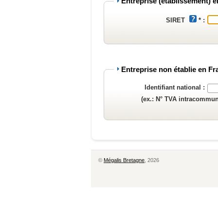
Entreprise (établissement) 
SIRET
* :
Entreprise non établie en F
Identifiant national :
(ex.: N° TVA intracommun
©
Mégalis Bretagne
, 2026